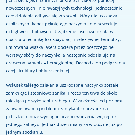
policzkach, jak i na innych obszarach ciała za pomocą
nowoczesnych i nieinwazyjnych technologii. Jednocześnie
całe działanie odbywa się w sposób, który nie uszkadza
okolicznych tkanek pękniętego naczynia i nie powoduje
dolegliwości bólowych. Urządzenie laserowe działa w
oparciu o technikę fotokoagulacji i selektywnej termolizy.
Emitowana wiązka lasera dociera przez poszczególne
warstwy skóry do naczynka, a następnie oddziałuje na
czerwony barwnik – hemoglobinę. Dochodzi do podgrzania
całej struktury i obkurczenia jej.
Wskutek takiego działania uszkodzone naczynko zostaje
zamknięte i stopniowo zanika. Proces ten trwa do około
miesiąca po wykonaniu zabiegu. W zależności od poziomu
zaawansowania problemu zamykanie naczynek na
policzkach może wymagać przeprowadzenia więcej niż
jednego zabiegu. Jednak duże zmiany są widoczne już po
jednym spotkaniu.